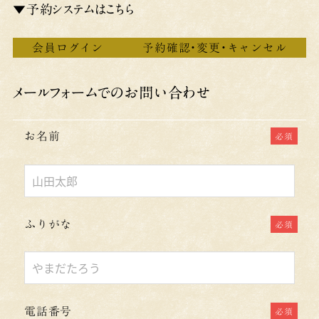
▼予約システムはこちら
会員ログイン
予約確認・変更・キャンセル
メールフォームでのお問い合わせ
お名前
必須
こ
の
フ
ふりがな
必須
ィ
ー
ル
ド
電話番号
必須
は