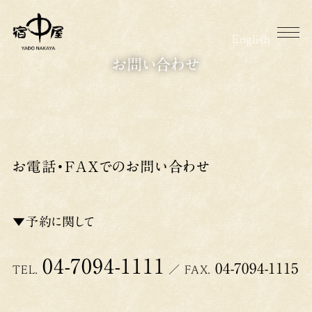
メ
イ
English
ン
お問い合わせ
コ
ン
テ
ン
ツ
お電話・FAXでのお問い合わせ
へ
移
動
▼予約に関して
04-7094-1111
04-7094-1115
TEL.
／ FAX.