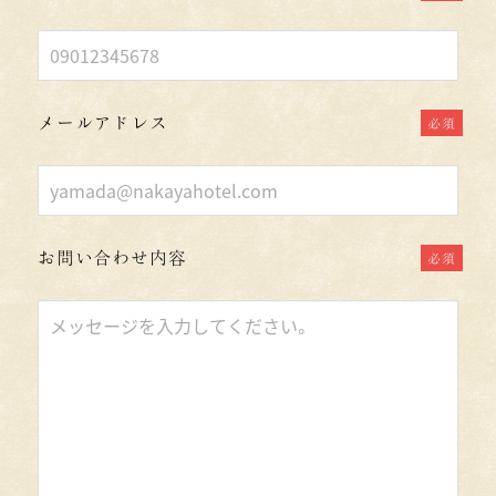
空
の
ま
ま
メールアドレス
必須
に
し
て
く
お問い合わせ内容
必須
だ
さ
い
。