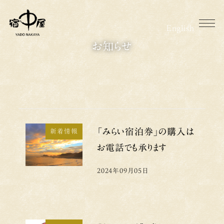
メ
イ
English
ン
お知らせ
コ
ン
テ
ン
ツ
へ
「みらい宿泊券」の購入は
新着情報
移
お電話でも承ります
動
2024年09月05日
投稿日