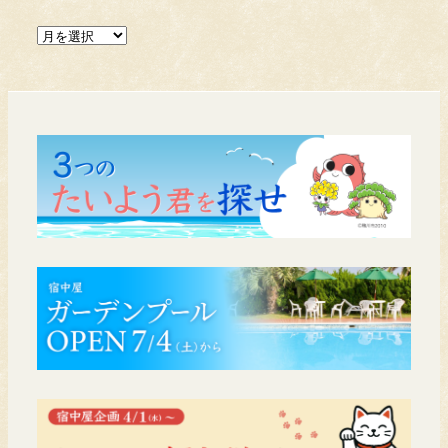
送
ア
り
ー
カ
イ
ブ