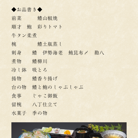
◆お品書き◆
前菜 鱧山椒焼
順才 鮑 彩りトマト
牛タン柔煮
椀 鱧土瓶蒸し
刺身 鱧 伊勢海老 鮪昆布〆 勘八
煮物 鱧柳川
冷し鉢 吸とろ
揚物 鱧香り揚げ
台の物 鱧と鮑のしゃぶしゃぶ
食事 じゃこ御飯
留椀 八丁仕立て
水菓子 季の物