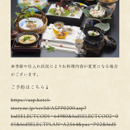
※季節や仕入れ状況によりお料理内容が変更になる場合
がございます。
ご予約はこちら↓
https://asp.hotel-
story.ne.jp/ver3d/ASPP0200.asp?
hidSELECTCOD1=64980&hidSELECTCOD2=0
01&hidSELECTPLAN=A2564&pac=P02&hidS