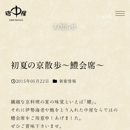
メ
イ
English
ン
お知らせ
コ
ン
テ
ン
ツ
初夏の京散歩～鱧会席～
へ
移
カテゴリー
2015年05月22日
新着情報
投稿日
動
繊細な京料理の夏の味覚といえば「鱧」。
それに伊勢海老や鮑をとり入れた中屋ならではの
鱧会席をご用意申しあげました。
ぜひご賞味下さいませ。